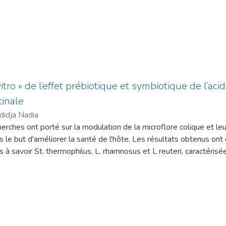
vitro » de l’effet prébiotique et symbiotique de l’ac
tinale
adidja Nadia
rches ont porté sur la modulation de la microflore colique et le
 le but d'améliorer la santé de l'hôte. Les résultats obtenus on
s à savoir St. thermophilus, L. rhamnosus et L reuteri, caractéri
e acidité notamment à pH=2.5 et pH=2. La résistance aux sels bil
sélection puisqu'il constitue un puissant agent antimicrobien à de
ésistance des bactéries probiotiques aux antibiotiques doit être 
vre à des traitements antibiotiques, et limiter les possibilités de 
A ce titre, la sensibilité importante des trois souches lactiques à 
deux antibiotiques le plus souvent prescrits constitue une qualité d