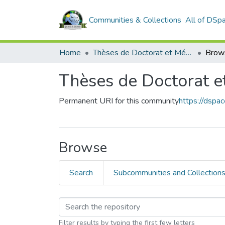
Communities & Collections
All of DSp
Home
Thèses de Doctorat et Mémoires de Magister
Brow
Thèses de Doctorat e
Permanent URI for this community
https://dsp
Browse
Search
Subcommunities and Collection
Filter results by typing the first few letters