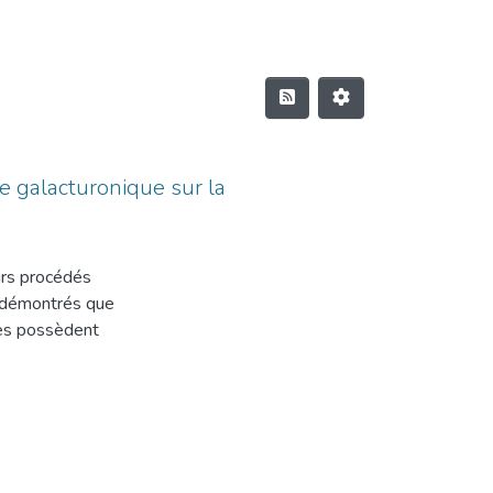
ide galacturonique sur la
urs procédés
t démontrés que
sées possèdent
iaires est un
 faibles
évaluée pour
transfert de
l'ampicilline
e choix. Les