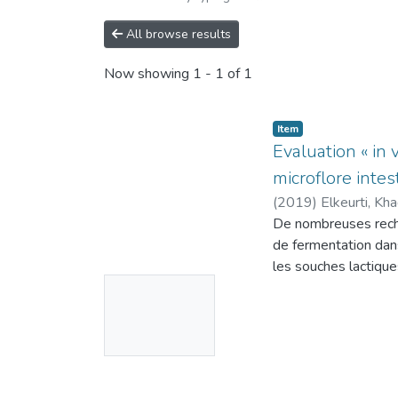
All browse results
Now showing
1 - 1 of 1
Item
Evaluation « in 
microflore intes
(
2019
)
Elkeurti, Kh
De nombreuses reche
de fermentation dans
les souches lactique
No
une tolérance à fort
important critère de 
Thumbnail
concentrations. La r
Available
leur capacité à survi
gènes de résistance. 
et à l'amoxicilline; 