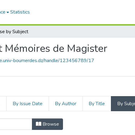
ace
Statistics
se by Subject
t Mémoires de Magister
ace.univ-boumerdes.dz/handle/123456789/17
s
By Issue Date
By Author
By Title
By Subj
Browse