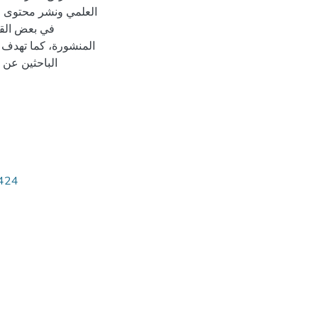
العلمي ونشر محتوى ع
في بعض القو
المنشورة، كما تهدف 
الباحثين عن 
7424