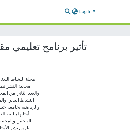
Log In
تأثير برنامج تعليمي م
مجلة النشاط البدني
مجانية النشر نص
والعدد الثاني من الم
النشاط البدني والر
والرياضية بجامعة حسي
أبحاثها باللغة ا
للباحثين والمختص
طريق نشر الأبحا