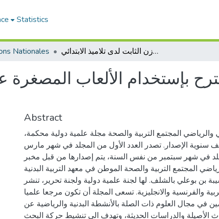
ace
Statistics
تأثير برنامج تعليمي مقترح بإستخدام الألعاب المصغرة على تطوير التوازن الثابت لدى تلاميذ الابتدائي
ions Nationales
قترح بإستخدام الألعاب المصغرة ع
Abstract
 والرياضي المجتمع التربية والصحة مجلة علمية دولية محكمة،
ف سنوية الإصدار. تصدر العدد الأول من المجلد في شهر مارس
جلد في شهر سبتمبر من نفس السنة، يتم إصدارها من قبل مخبر
ياضي المجتمع التربية والصحة الموطن في معهد التربية البدنية
بة بن بوعلي بالشلف. لها لجنة علمية دولية ولجنة تحرير، تنشر
لعربية والفرنسية والانجليزية. تسعى المجلة أن تكون مرجعا علميا
ين في مجال العلوم ذات الصلة بالأنشطة البدنية والرياضية عن
ث الأصيلة والدراسات الحديثة، وتهدف الى تنشيط حركة البحث