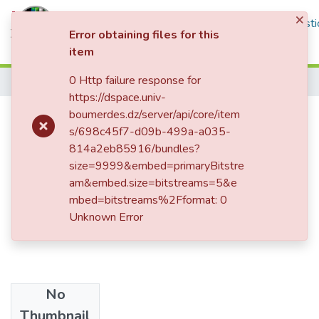
×
Communities & Collections
All of DSpace
Statisti
Error obtaining files for this
item
Log In
0 Http failure response for
Home
https://dspace.univ-
Etude d'hybridation d'aéroport
boumerdes.dz/server/api/core/item
s/698c45f7-d09b-499a-a035-
d'alger d'un système PV diesel
814a2eb85916/bundles?
size=9999&embed=primaryBitstre
am&embed.size=bitstreams=5&e
mbed=bitstreams%2Fformat: 0
Unknown Error
No
Date
Thumbnail