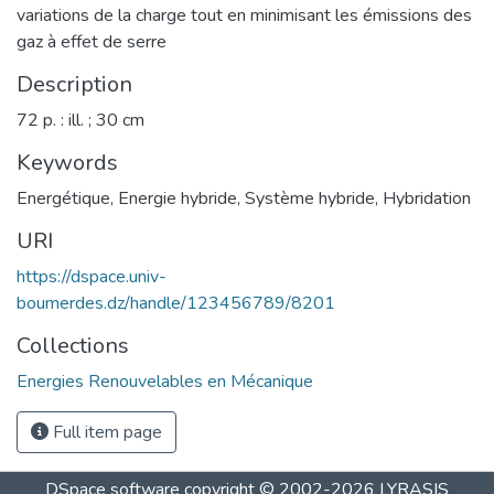
variations de la charge tout en minimisant les émissions des
gaz à effet de serre
Description
72 p. : ill. ; 30 cm
Keywords
Energétique
,
Energie hybride
,
Système hybride
,
Hybridation
URI
https://dspace.univ-
boumerdes.dz/handle/123456789/8201
Collections
Energies Renouvelables en Mécanique
Full item page
DSpace software
copyright © 2002-2026
LYRASIS