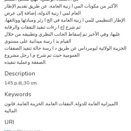
الأكبر من مكونات المي ا زنية العامة، عن طريق تقديم الإطار
العام لمي ا زنية الدولة، إضافة إلى عرض
الإطار التنظيمي للمي ا زنية العامة في الج ا زئر ومبادئها ووثائقها،
ثم شرح إج ا رءات تنفيذ النفقات والرقابة
عليها، وفي الأخير تم إسقاط الجانب النظري وتطبيقه من خلال
القيام بد ا رسة ميدانية على مستوى
الخزينة الولائية لبومرداس عن طريق د ا رسة حالة تنفيذ الصفقات
العمومية حيث تم شرح م ا رحل مشروع
الصفقة وعملية تنفيذه.
Description
145 p.:ill.;30 cm.
Keywords
االميزانية العامة للدولة
,
النفقات العامة
,
الخزينة العامة
,
قانون
المالية
URI