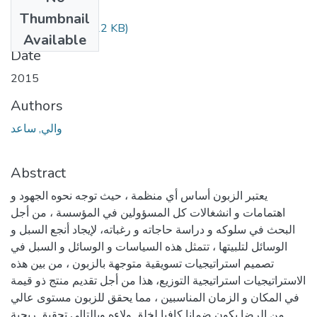
Files
Thumbnail
OUALI.pdf
(134.12 KB)
Available
Date
2015
Authors
والي, ساعد
Abstract
يعتبر الزبون أساس أي منظمة ، حيث توجه نحوه الجهود و
اهتمامات و انشغالات كل المسؤولين في المؤسسة ، من أجل
البحث في سلوكه و دراسة حاجاته و رغباته، لإيجاد أنجع السبل و
الوسائل لتلبيتها ، تتمثل هذه السياسات و الوسائل و السبل في
تصميم استراتيجيات تسويقية متوجهة بالزبون ، من بين هذه
الاستراتيجيات استراتيجية التوزيع، هذا من أجل تقديم منتج ذو قيمة
في المكان و الزمان المناسبين ، مما يحقق للزبون مستوى عالي
من الرضا يكون ضمانا كافيا لخلق ولاءه وبالتالي تحقيق ربحية