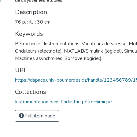
f
des systèmes étudiés.
Description
76 p. : ill. ; 30 cm
Keywords
Pétrochimie : Instrumentations
,
Variateurs de vitesse
,
Mot
Onduleurs (électricité)
,
MATLAB/Simulink (logiciel)
,
Simula
Machines asynchrones
,
SoMove (logiciel)
URI
https://dspace.univ-boumerdes.dz/handle/123456789/
Collections
Instrumentation dans l'industrie pétrochimique
Full item page