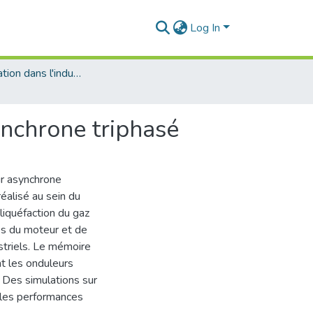
Log In
Instrumentation dans l'industrie pétrochimique
ynchrone triphasé
r asynchrone
réalisé au sein du
iquéfaction du gaz
ces du moteur et de
striels. Le mémoire
t les onduleurs
 Des simulations sur
 les performances