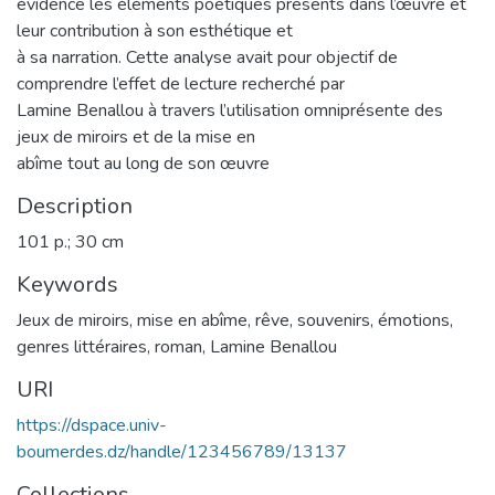
évidence les éléments poétiques présents dans l’œuvre et
leur contribution à son esthétique et
à sa narration. Cette analyse avait pour objectif de
comprendre l’effet de lecture recherché par
Lamine Benallou à travers l’utilisation omniprésente des
jeux de miroirs et de la mise en
abîme tout au long de son œuvre
Description
101 p.; 30 cm
Keywords
Jeux de miroirs
,
mise en abîme
,
rêve
,
souvenirs
,
émotions
,
genres littéraires
,
roman
,
Lamine Benallou
URI
https://dspace.univ-
boumerdes.dz/handle/123456789/13137
Collections