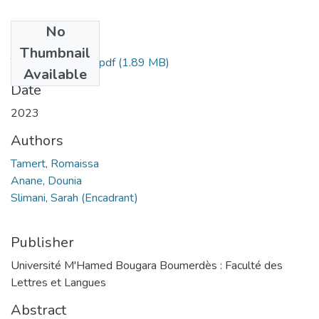
No
Files
Thumbnail
Tamert Romaissa.pdf
(1.89 MB)
Available
Date
2023
Authors
Tamert, Romaissa
Anane, Dounia
Slimani, Sarah (Encadrant)
Publisher
Université M'Hamed Bougara Boumerdès : Faculté des
Lettres et Langues
Abstract