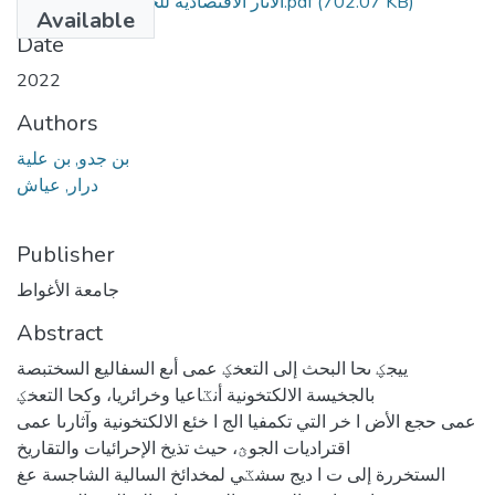
(702.07 KB)
الآثار الاقتصادية للجريمة الالكترونية-1.pdf
Available
Date
2022
Authors
بن جدو, بن علية
درار, عياش
Publisher
جامعة الأغواط
Abstract
ييجؼ ىحا البحث إلى التعخؼ عمى أىع السفاليع السختبصة
بالجخيسة الالكتخونية أنػاعيا وخرائريا، وكحا التعخؼ
عمى حجع الأض ا خر التي تكمفيا الج ا خئع الالكتخونية وآثارىا عمى
اقتراديات الجوؿ، حيث تذيخ الإحرائيات والتقاريخ
الستخررة إلى ت ا ديج سشػي لمخدائخ السالية الشاجسة عغ