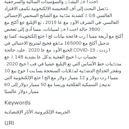
اخت ا خؽ البشػؾ والسؤسدات السالية والسرخفية.
تػصل البحث إلى أف الجخيسة الالكتخونية تكمف الاقتراد
العالسي 0.8 ٪ كشدبة مئػية مغ الشاتج السحمي الإجسالي
العالسي. في الشرف الأوؿ مغ عا 2019 ، تع الإبلبغ عغ أكثخ مغ
3800 حالة اخت ا خؽ لمبيانات، مسا أدى إلى تعخض
أكثخ مغ أربعة مميا ا رت قاعجة بيانات لج ا خئع إلكتخونية، كسا تع
تدجيل أكثخ مغ 165000 مػقع فخيج لمتريج الاحتيالي في
الخبع الأوؿ مغ عا 2020 . خلبؿ جائحة COVID-19 ، ا زدت
ىجسات ب ا خمج الفجية بذكل عا بشدبة 148 ٪ عغ
مدتػيات خط الأساس التي تع الإبلبغ عشيا في فب ا خيخ 2020 .
وتقجر الخدائخ الدشػية لمػلايات الستحجة بسا يت ا خوح بيغ 10
مميا ا رت دولار و 12 مميار دولار مغ الج ا خئع الإلكتخونية التي
تدتيجؼ السمكية الفكخية وربسا مغ 50 مميار دولار إلى 60
مميار دولار عالسيًا
Keywords
الجريمة الإلكترونية
,
الأثار الإقتصادية
URI