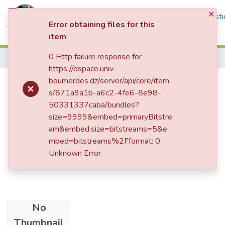
×
Communities & Collections
All of DSpace
Statisti
Error obtaining files for this
item
Log In
0 Http failure response for
Home
https://dspace.univ-
مطبوعة في مقياس شركات الأموال
boumerdes.dz/server/api/core/item
s/871a9a1b-a6c2-4fe6-8e98-
في التشريع الجزائري
50331337caba/bundles?
size=9999&embed=primaryBitstre
am&embed.size=bitstreams=5&e
mbed=bitstreams%2Fformat: 0
Unknown Error
No
Date
Thumbnail