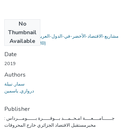
No
Files
Thumbnail
مشاريع-الاقتصاد-الأخضر-في-الدول-العربية-كتمهيد-للتكامل-
Available
(1.66 MB)
العربي.pdf
Date
2019
Authors
سمار, نبيلة
دروازي, ياسمين
Publisher
جــــــامــــعــــة امـحــمـــد بـــوقـــــرة بــــــومـــرداس :
مخبرمستقبل الاقتصاد الجزائري خارج المحروقات