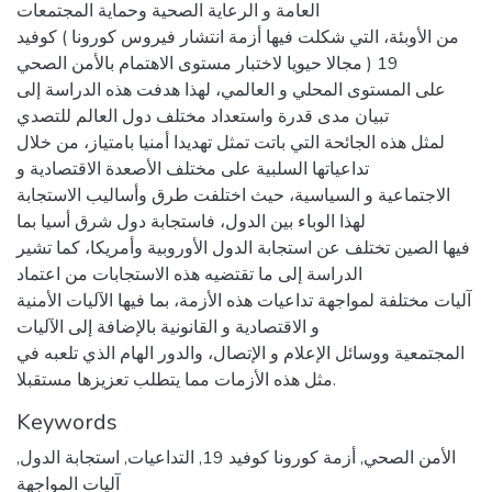
العامة و الرعاية الصحية وحماية المجتمعات
من الأوبئة، التي شكلت فيها أزمة انتشار فيروس كورونا ) كوفيد
19 ( مجالا حيويا لاختبار مستوى الاهتمام بالأمن الصحي
على المستوى المحلي و العالمي، لهذا هدفت هذه الدراسة إلى
تبيان مدى قدرة واستعداد مختلف دول العالم للتصدي
لمثل هذه الجائحة التي باتت تمثل تهديدا أمنيا بامتياز، من خلال
تداعياتها السلبية على مختلف الأصعدة الاقتصادية و
الاجتماعية و السياسية، حيث اختلفت طرق وأساليب الاستجابة
لهذا الوباء بين الدول، فاستجابة دول شرق أسيا بما
فيها الصين تختلف عن استجابة الدول الأوروبية وأمريكا، كما تشير
الدراسة إلى ما تقتضيه هذه الاستجابات من اعتماد
آليات مختلفة لمواجهة تداعيات هذه الأزمة، بما فيها الآليات الأمنية
و الاقتصادية و القانونية بالإضافة إلى الآليات
المجتمعية ووسائل الإعلام و الإتصال، والدور الهام الذي تلعبه في
مثل هذه الأزمات مما يتطلب تعزيزها مستقبلا.
Keywords
الأمن الصحي
,
أزمة كورونا كوفيد 19
,
التداعيات
,
استجابة الدول
,
آليات المواجهة