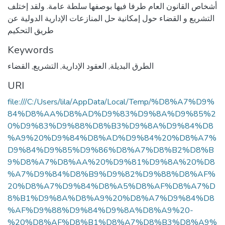
أشخاص القانون العام طرفا فيها بوصفها سلطة عامة. ولقد إختلف
التشريع و القضاء حول إمكانية حل المنازعات الإدارية الدولية عن
طريق التحكيم
Keywords
الطرق البديلة
,
العقود الإدارية
,
التشريع
,
القضاء
URI
file:///C:/Users/lila/AppData/Local/Temp/%D8%A7%D9%
84%D8%AA%D8%AD%D9%83%D9%8A%D9%85%2
0%D9%83%D9%88%D8%B3%D9%8A%D9%84%D8
%A9%20%D9%84%D8%AD%D9%84%20%D8%A7%
D9%84%D9%85%D9%86%D8%A7%D8%B2%D8%B
9%D8%A7%D8%AA%20%D9%81%D9%8A%20%D8
%A7%D9%84%D8%B9%D9%82%D9%88%D8%AF%
20%D8%A7%D9%84%D8%A5%D8%AF%D8%A7%D
8%B1%D9%8A%D8%A9%20%D8%A7%D9%84%D8
%AF%D9%88%D9%84%D9%8A%D8%A9%20-
%20%D8%AF%D8%B1%D8%A7%D8%B3%D8%A9%