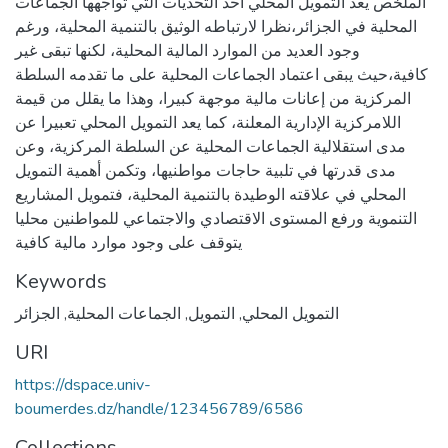
الملخص يعد التمويل المحلي أحد التحديات التي تواجهها الجماعات
المحلية في الجزائر،نظرا لارتباطه الوثيق بالتنمية المحلية، ورغم
وجود العديد من الموارد المالية المحلية، لكنها تبقى غير
كافية،حيث يبقى اعتماد الجماعات المحلية على ما تقدمه السلطة
المركزية من إعانات مالية موجهة كبيرا، وهذا ما يقلل من قيمة
اللامركزية الإدارية المعلنة، كما يعد التمويل المحلي تعبيرا عن
مدى استقلالية الجماعات المحلية عن السلطة المركزية، وعن
مدى قدرتها في تلبية حاجات مواطنيها، وتكمن أهمية التمويل
المحلي في علاقته الوطيدة بالتنمية المحلية، فتمويل المشاريع
التنموية ورفع المستوى الاقتصادي والاجتماعي للمواطنين محليا
يتوقف على وجود موارد مالية كافية
Keywords
التمويل المحلي
,
التمويل
,
الجماعات المحلية
,
الجزائر
URI
https://dspace.univ-
boumerdes.dz/handle/123456789/6586
Collections