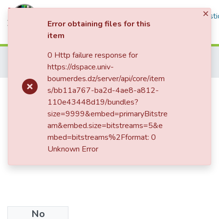
×
Communities & Collections
All of DSpace
Statisti
Error obtaining files for this
item
Log In
0 Http failure response for
Home
Publications Scientifiques
https://dspace.univ-
Publications Nationales
البنود الوقائية للضمان لتفادي التحكيم في منازعات العقود الدولية للمحروقات
boumerdes.dz/server/api/core/item
البنود الوقائية للضمان لتفادي التحكيم
s/bb11a767-ba2d-4ae8-a812-
110e43448d19/bundles?
في منازعات العقود الدولية للمحروقات
size=9999&embed=primaryBitstre
am&embed.size=bitstreams=5&e
mbed=bitstreams%2Fformat: 0
Unknown Error
No