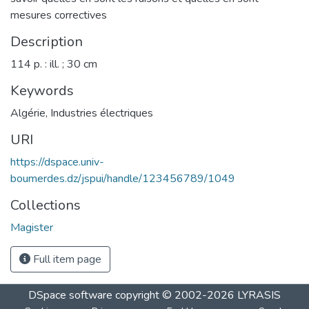
mesures correctives
Description
114 p. : ill. ; 30 cm
Keywords
Algérie
,
Industries électriques
URI
https://dspace.univ-
boumerdes.dz/jspui/handle/123456789/1049
Collections
Magister
Full item page
DSpace software
copyright © 2002-2026
LYRASIS