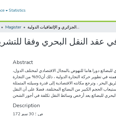
ace
Statistics
إشكالات تسليم البضائع في عقد النقل البحري وفقا للتشريع الجزائري و الإاتفاقيات الدولية
Magister
ي عقد النقل البحري وفقا للتشريع 
Abstract
 للبضائع دورا هاما للنهوض بالمجال الاقتصادي لمختلف الدول،
فضلا عن مساهمته في تطوير حركة التجارة الدولية ، ذلك أن90% من التجارة
يق البحر ، وترجع مكانته الاقتصادية إلى قدرة وسيلته المتمثلة
تيعاب الحجم الكبير من البضائع المختلفة، فضلا على أن النقل
لبحري للبضائع يعد أرخص وسائط النقل تكلفة في أجور الشحن
Description
172 ص. ؛ 30 سم