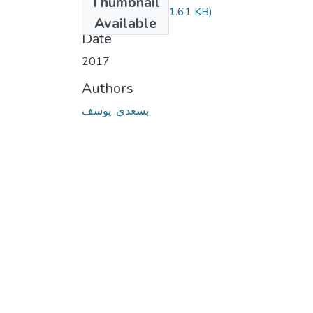
Thumbnail
BESSADI.pdf
(211.61 KB)
Available
Date
2017
Authors
بسعدي, يوسف