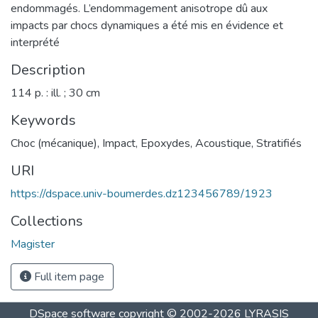
endommagés. L’endommagement anisotrope dû aux
impacts par chocs dynamiques a été mis en évidence et
interprété
Description
114 p. : ill. ; 30 cm
Keywords
Choc (mécanique)
,
Impact
,
Epoxydes
,
Acoustique
,
Stratifiés
URI
https://dspace.univ-boumerdes.dz123456789/1923
Collections
Magister
Full item page
DSpace software
copyright © 2002-2026
LYRASIS