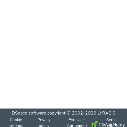
DSpace software
copyright © 2002-2026
LYRASIS
Cookie
Privacy
End User
Send
COAR Notify
settings
policy
Agreement
Feedback