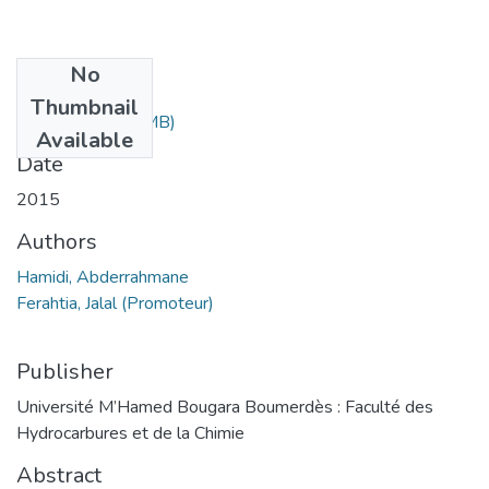
No
Files
Thumbnail
hamidi.pdf
(36.4 MB)
Available
Date
2015
Authors
Hamidi, Abderrahmane
Ferahtia, Jalal (Promoteur)
Publisher
Université M’Hamed Bougara Boumerdès : Faculté des
Hydrocarbures et de la Chimie
Abstract