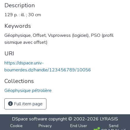
Description
129 p. : ill. ; 30 cm
Keywords
Géophysique
,
Offset
,
Vsprowess (logiciel)
,
PSO (profil
sismique avec offset)
URI
https://dspace.univ-
boumerdes.dz/handle/123456789/10056
Collections
Géophysique pétrolière
Full item page
DSpace software
copyright © 2002-2026
LYRASIS
Cookie
Privacy
End User
Send