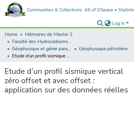
Communities & Collections
All of DSpace
Statisti
Log In
Home
Mémoires de Master 2
Faculté des Hydrocarbures et de la Chimie
Géophysique et génie parasismique et phénomènes aléatoires
Géophysique pétrolière
Etude d’un profil sismique vertical zéro offset et avec offset : application sur des données réelles
Etude d’un profil sismique vertical
zéro offset et avec offset :
application sur des données réelles