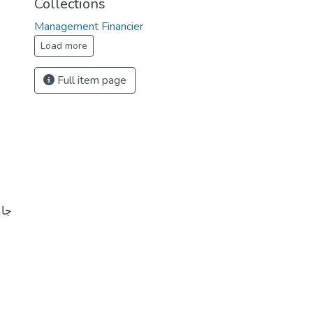
Collections
Management Financier
Load more
Full item page
جام