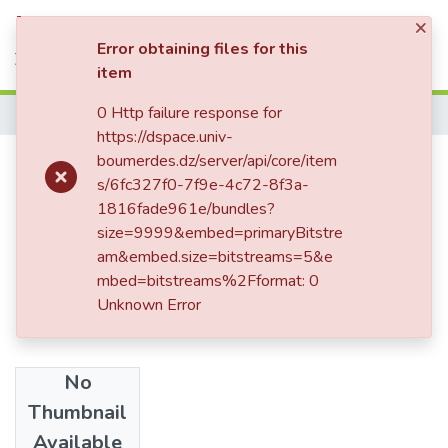
×
Statistics
Log In
Error obtaining files for this
item
0 Http failure response for
Home
https://dspace.univ-
النظام القانوني لشركة التضامن
boumerdes.dz/server/api/core/item
s/6fc327f0-7f9e-4c72-8f3a-
1816fade961e/bundles?
size=9999&embed=primaryBitstre
am&embed.size=bitstreams=5&e
mbed=bitstreams%2Fformat: 0
Unknown Error
No
Date
Thumbnail
2022
Available