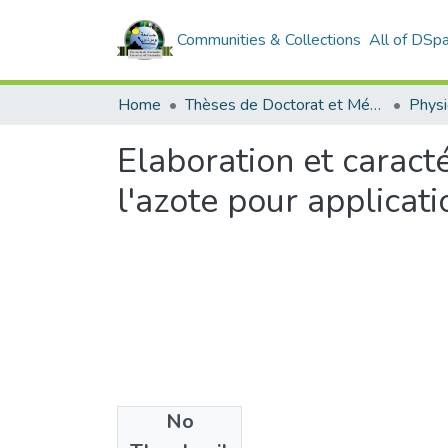
Communities & Collections
All of DSp
Home
Thèses de Doctorat et Mémoires de Magister
Phys
Elaboration et caract
l'azote pour applicat
No
Files