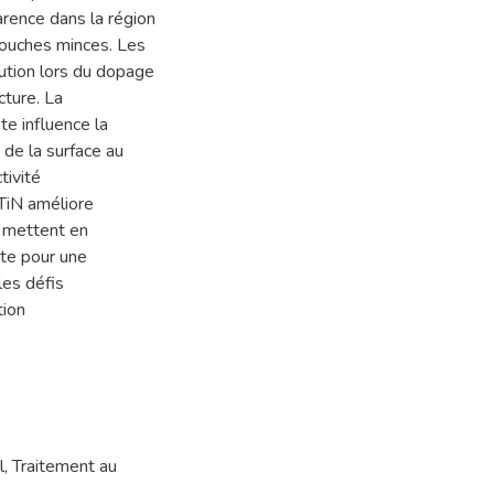
arence dans la région
couches minces. Les
nution lors du dopage
cture. La
te influence la
 de la surface au
tivité
 TiN améliore
s mettent en
ote pour une
les défis
tion
l
,
Traitement au