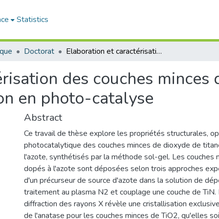
ace
Statistics
ique
Doctorat
Elaboration et caractérisation des couches minces de TiO2 dopées par l'azote pour application en photo-catalyse
érisation des couches minces
ion en photo-catalyse
Abstract
Ce travail de thèse explore les propriétés structurales, o
photocatalytique des couches minces de dioxyde de titan
l'azote, synthétisés par la méthode sol-gel. Les couches
dopés à l'azote sont déposées selon trois approches expé
d'un précurseur de source d'azote dans la solution de dép
traitement au plasma N2 et couplage une couche de TiN. 
diffraction des rayons X révèle une cristallisation exclusiv
de l'anatase pour les couches minces de TiO2, qu'elles so