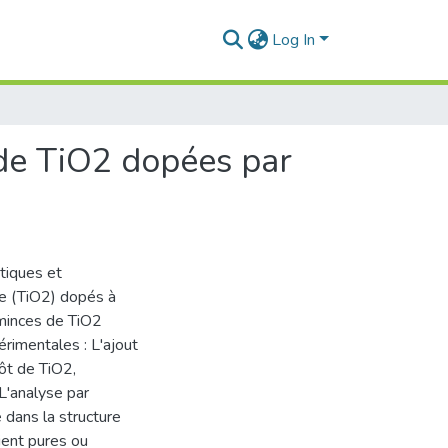
Log In
 de TiO2 dopées par
ptiques et
e (TiO2) dopés à
 minces de TiO2
rimentales : L'ajout
ôt de TiO2,
L'analyse par
e dans la structure
ient pures ou