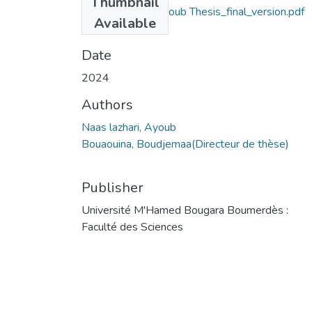
Thumbnail
NAAS_Lazhari-ayoub Thesis_final_version.pdf
Available
(4.69 MB)
Date
2024
Authors
Naas lazhari, Ayoub
Bouaouina, Boudjemaa(Directeur de thèse)
Publisher
Université M'Hamed Bougara Boumerdès :
Faculté des Sciences