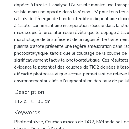
dopées à l'azote. L'analyse UV-visible montre une transp
visible mais une opacité dans la région UV pour tous les 
calculs de l'énergie de bande interdite indiquent une dimi
à l'azote, confirmant une incorporation réussie dans la stru
microscopie à force atomique révèle que le dopage à l'azo
morphologie de la surface et de la rugosité. Le traitement
plasma d'azote présente une légère amélioration dans l'ac
photocatalytique, tandis que le couplage de la couche de
significativement l'activité photocatalytique. Ces résultat
évidence le potentiel des couches de TiO2 dopées à l'az
efficacité photocatalytique accrue, permettant de relever 
environnementaux liés à l'augmentation des taux de pollu
Description
112 p. : ill. ; 30 cm
Keywords
Photocatalyse
,
Couches minces de TiO2
,
Méthode sol-ge
plasma
,
Dopage à l'azote