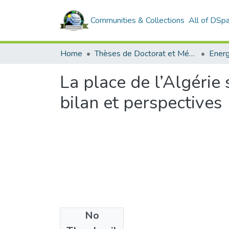
Communities & Collections
All of DSp
Home
Thèses de Doctorat et Mémoires de Magister
Energ
La place de l’Algérie 
bilan et perspectives
No
Files