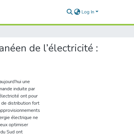
Log In
néen de l’électricité :
 aujourd’hui une
mande induite par
électricité ont pour
de distribution fort
 approvisionnements
ieux optimiser
 du Sud ont