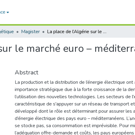
ace
étique
Magister
La place de l’Algérie sur le marché euro – méditerranéen de l’électricité : bilan et perspectives
sur le marché euro – méditerra
Abstract
La production et la distribution de l’énergie électrique ont
importance stratégique due à la forte croissance de la de
l’utilisation des nouvelles technologies. Les secteurs de l'
caractéristique de s'appuyer sur un réseau de transport et 
développé dont le rôle est déterminant pour assurer les
d’énergie électrique des pays euro – méditerranéens. L’ةnergie électrique ne
se stocke pas, sa consommation est imprévisible. Pour m
l’adéquation offre-demande et coûts, les pays européens