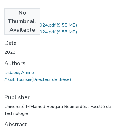
No
Files
Thumbnail
Thesis C-2023-2024.pdf
(9.55 MB)
Available
Thesis C-2023-2024.pdf
(9.55 MB)
Date
2023
Authors
Didaoui, Amine
Aksil, Tounsia(Directeur de thèse)
Publisher
Université M'Hamed Bougara Boumerdès : Faculté de
Technologie
Abstract