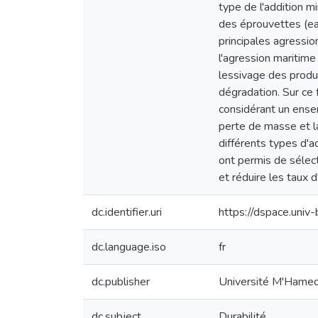
type de l'addition m
des éprouvettes (eau
principales agressi
l'agression maritim
lessivage des produi
dégradation. Sur ce 
considérant un ensem
perte de masse et la
différents types d'a
ont permis de sélec
et réduire les taux d
dc.identifier.uri
https://dspace.un
dc.language.iso
fr
dc.publisher
Université M'Hamed
dc.subject
Durabilité