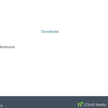
Download
ubmission
COAR Notify
ck