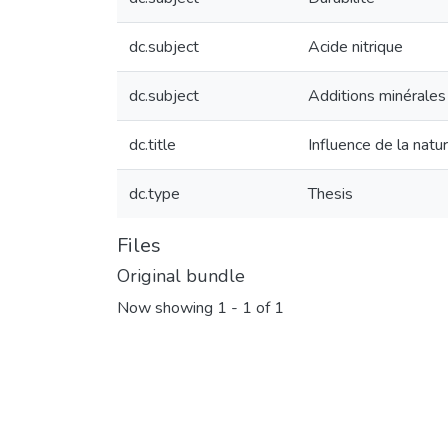
dc.subject
Acide nitrique
dc.subject
Additions minérales
dc.title
Influence de la natu
dc.type
Thesis
Files
Original bundle
Now showing
1 - 1 of 1