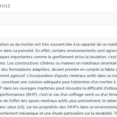
9:01Z
éton ou du mortier est très souvent liée à la capacité de ce mat
r dans sa porosité. En effet, certains environnements sont agress
aques importantes comme le gonflement et/ou la lixiviation, c'e
ns. Les constructions côtières ou marines en matériaux cimentai
 des formulations adaptées, devant prendre en compte la faible a
ement agressif. L'incorporation d'ajouts minéraux actifs dans un mort
 constituer une solution adéquate pour l'obtention d'un mortier
P dans les ouvrages maritimes peut résoudre la difficulté d'utilis
performances (BHP), c'est le cas d'un coffrage serré ou d'un ferra
e de l'effet des ajouts minéraux actifs, plus précisément, le laiti
 nano-silice (nS), sur les propriétés des MHPs dans un environneme
ortement mécanique et une étude particulière sur la durabilité. Tr