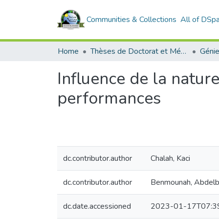
Communities & Collections
All of DSp
Home
Thèses de Doctorat et Mémoires de Magister
Génie
Influence de la nature
performances
dc.contributor.author
Chalah, Kaci
dc.contributor.author
Benmounah, Abdelba
dc.date.accessioned
2023-01-17T07:3