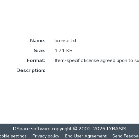
Name:
license.txt
Size:
1.71 KB
Format:
Item-specific license agreed upon to s
Description:
DSpace software
copyright © 2002-2026
LYRASIS
ookie settings
Privacy policy
End User Agreement
Send Feedba