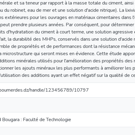
inérale et sa teneur par rapport à la masse totale du ciment, ains
 du robinet, eau de mer et une solution d'acide nitrique). La lixiv
ons extérieures pour les ouvrages en matériaux cimentaires dans 
e peut prendre plusieurs années. Par conséquent, pour détermi
ts d'hydratation du ciment à court terme, une solution agressive 
fait, la durabilité des MHPs, conservés dans une solution d'acide
ble de propriétés et de performances dont la résistance mécaniqu
 microstructure qui seront mises en évidence. Cette étude apport
dditions minérales utilisés pour l'amélioration des propriétés des
tionner les ajouts minéraux les plus performants à améliorer le
'utilisation des additions ayant un effet négatif sur la qualité de 
iv-boumerdes.dz/handle/123456789/10797
 Bougara : Faculté de Technologie