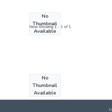
No
License bundle
Thumbnail
Now showing
1 - 1 of 1
Available
No
Collections
Thumbnail
Doctorat
Available
C