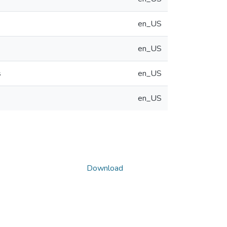
en_US
en_US
s
en_US
en_US
Download