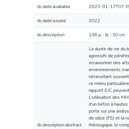
dc.date.available
2023-01-17T07:3
dc.date.issued
2022
dc.description
148 p. : ill. ; 30 cm
La durée de vie du b
agressifs de pénétre
occasionner des att
environnements mari
nécessitant souvent
ce milieu particulièr
rapport E/C peuvent
L'utilisation des MH
d'un béton à hautes 
porte sur une analys
de silice (FS) et la
dc.description.abstract
rhéologique, le comp