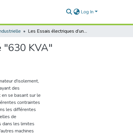
Log In
industrielle
Les Essais électriques d’un transformateur triphasé "630 KVA" d’isolement type immergé dans l’huile
sé "630 KVA"
rmateur d'isolement,
 ayant des
t en se basant sur le
férentes contraintes
ns les différentes
elles de
 dans les limites
d'autres machines