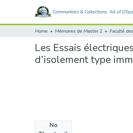
Communities & Collections
All of DSp
Home
Mémoires de Master 2
Les Essais électrique
d’isolement type imm
No
Files