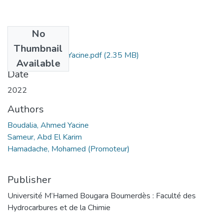
No
Files
Thumbnail
Boudalia, Ahmed Yacine.pdf
(2.35 MB)
Available
Date
2022
Authors
Boudalia, Ahmed Yacine
Sameur, Abd El Karim
Hamadache, Mohamed (Promoteur)
Publisher
Université M’Hamed Bougara Boumerdès : Faculté des
Hydrocarbures et de la Chimie