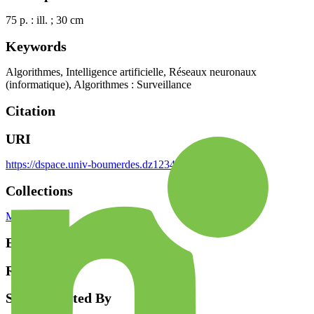
75 p. : ill. ; 30 cm
Keywords
Algorithmes
,
Intelligence artificielle
,
Réseaux neuronaux
(informatique)
,
Algorithmes : Surveillance
Citation
URI
https://dspace.univ-boumerdes.dz123456789/2008
Collections
Magister
Endorsement
Review
Supplemented By