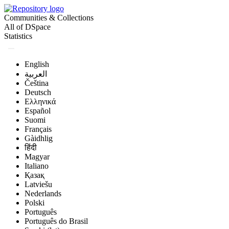
Communities & Collections
All of DSpace
Statistics
English
العربية
Čeština
Deutsch
Ελληνικά
Español
Suomi
Français
Gàidhlig
हिंदी
Magyar
Italiano
Қазақ
Latviešu
Nederlands
Polski
Português
Português do Brasil