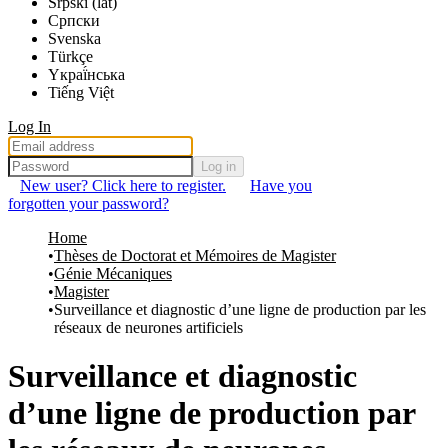
Srpski (lat)
Српски
Svenska
Türkçe
Yкраї́нська
Tiếng Việt
Log In
Log in
New user? Click here to register.
Have you
forgotten your password?
Home
Thèses de Doctorat et Mémoires de Magister
Génie Mécaniques
Magister
Surveillance et diagnostic d’une ligne de production par les
réseaux de neurones artificiels
Surveillance et diagnostic
d’une ligne de production par