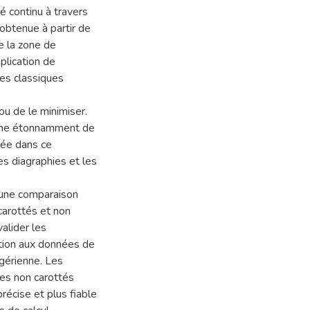
é continu à travers
 obtenue à partir de
e la zone de
plication de
ues classiques
 ou de le minimiser.
donne étonnamment de
tée dans ce
es diagraphies et les
 une comparaison
 carottés et non
alider les
ation aux données de
lgérienne. Les
les non carottés
récise et plus fiable