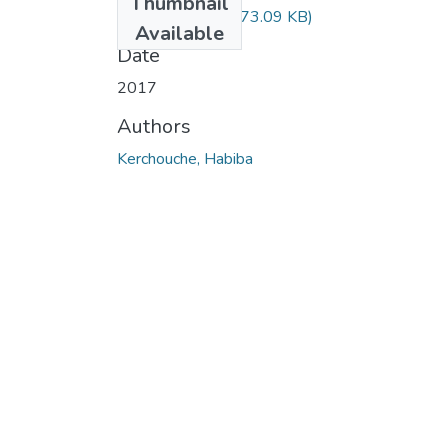
Thumbnail
kerchouche.pdf
(173.09 KB)
Available
Date
2017
Authors
Kerchouche, Habiba