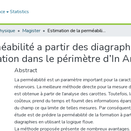
ace
Statistics
hysique
Magister
Estimation de la perméabilité a partir des diagraphies en utilisant la logique floue : application dans le périmètre d’In Aménas (Bassin d’Illizi)
abilité a partir des diagraphi
ation dans le périmètre d’In A
Abstract
La perméabilité est un paramètre important pour la caract
réservoirs. La meilleure méthode directe pour la mesure d
est obtenue à partir de l'analyse des carottes. Toutefois, 
coûteux, prend du temps et fournit des informations épar
du champ ce qui limite de telles mesures. Par conséquent,
étude est de prédire la perméabilité de la formation à pa
diagraphies en utilisant la logique floue.
La méthode proposée présente de nombreux avantages. 