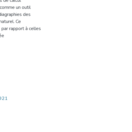
s de calcul
e comme un outil
 diagraphies des
aturel. Ce
par rapport à celles
sée
4921