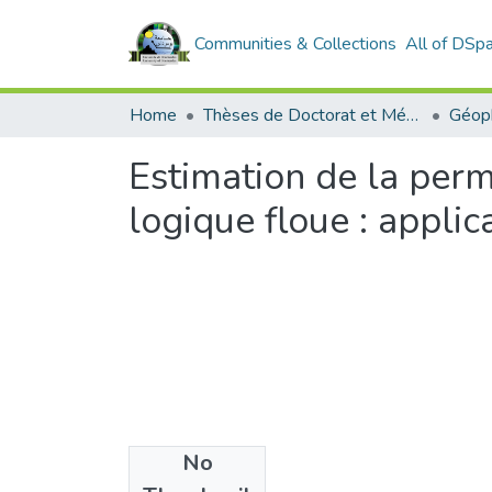
Communities & Collections
All of DSp
Home
Thèses de Doctorat et Mémoires de Magister
Géop
Estimation de la permé
logique floue : applic
No
Files