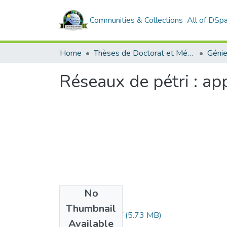
Communities & Collections
All of DSp
Home
Thèses de Doctorat et Mémoires de Magister
Géni
Réseaux de pétri : ap
No
Files
Thumbnail
Bendada Larbi.pdf
(5.73 MB)
Available