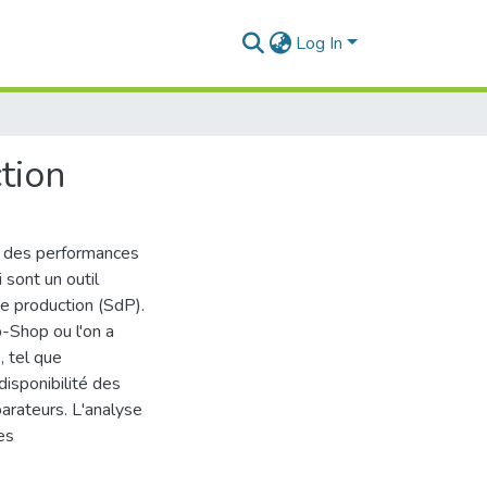
Log In
tion
e des performances
i sont un outil
e production (SdP).
-Shop ou l'on a
, tel que
disponibilité des
parateurs. L'analyse
es