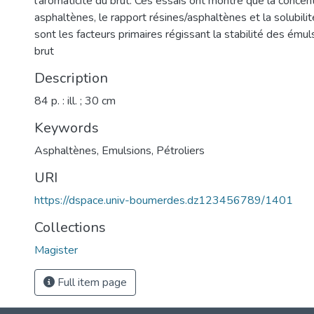
l'aromaticité du brut. Ces essais ont montré que la concen
asphaltènes, le rapport résines/asphaltènes et la solubil
sont les facteurs primaires régissant la stabilité des ému
brut
Description
84 p. : ill. ; 30 cm
Keywords
Asphaltènes
,
Emulsions
,
Pétroliers
URI
https://dspace.univ-boumerdes.dz123456789/1401
Collections
Magister
Full item page