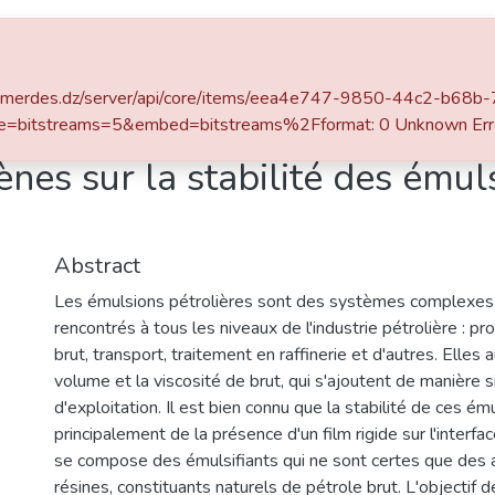
ace
Statistics
iv-boumerdes.dz/server/api/core/items/eea4e747-9850-44c2-b6
e=bitstreams=5&embed=bitstreams%2Fformat: 0 Unknown Err
nes sur la stabilité des émuls
Abstract
Les émulsions pétrolières sont des systèmes complexes
rencontrés à tous les niveaux de l'industrie pétrolière : pr
brut, transport, traitement en raffinerie et d'autres. Elles
volume et la viscosité de brut, qui s'ajoutent de manière si
d'exploitation. Il est bien connu que la stabilité de ces é
principalement de la présence d'un film rigide sur l'interfac
se compose des émulsifiants qui ne sont certes que des 
résines, constituants naturels de pétrole brut. L'objectif de