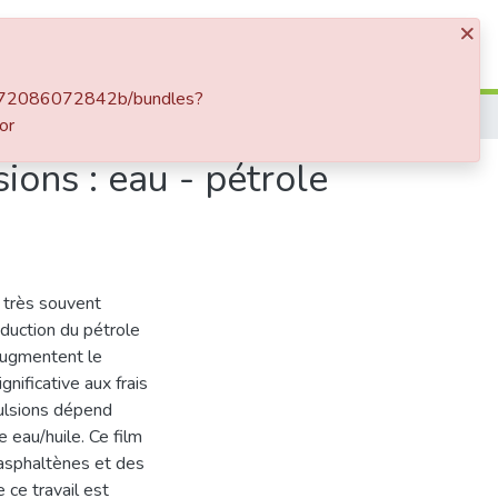
×
Log In
8b-72086072842b/bundles?
or
ions : eau - pétrole
 très souvent
oduction du pétrole
 augmentent le
gnificative aux frais
mulsions dépend
e eau/huile. Ce film
asphaltènes et des
 ce travail est