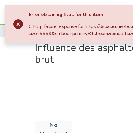
Communities & Collections
All of DSp
Error obtaining files for this item
0 Http failure response for https://dspace.un
Home
size=9999&embed=primaryBitstream&embed.siz
Influence des asphaltè
brut
No
Date