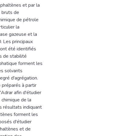
sphaltènes et par la
s bruts de
himique de pétrole
iculier la
hase gazeuse et la
. Les principaux
nt été identifiés
s de stabilité
phatique forment les
es solvants
egré d'agrégation.
 préparés à partir
Adrar afin d'étudier
 chimique de la
s résultats indiquant
altènes forment les
posés d'étudier
phaltènes et de