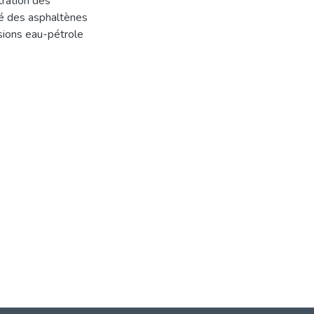
tration des
ité des asphaltènes
lsions eau-pétrole