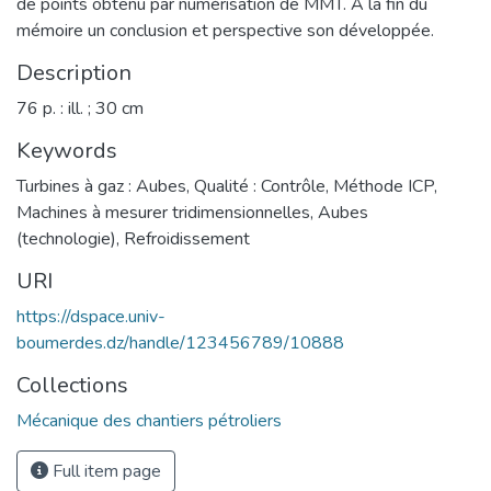
de points obtenu par numérisation de MMT. A la fin du
mémoire un conclusion et perspective son développée.
Description
76 p. : ill. ; 30 cm
Keywords
Turbines à gaz : Aubes
,
Qualité : Contrôle
,
Méthode ICP
,
Machines à mesurer tridimensionnelles
,
Aubes
(technologie)
,
Refroidissement
URI
https://dspace.univ-
boumerdes.dz/handle/123456789/10888
Collections
Mécanique des chantiers pétroliers
Full item page