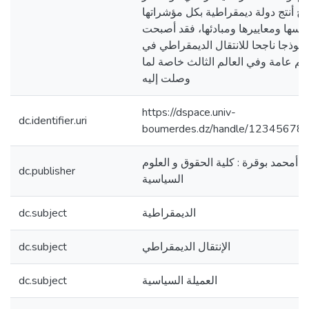
جح أنتج دولة ديمقراطية بكل مؤشراتها
يسها ومعاييرها ومبادئها، فقد أصبحت
أنموذجا ناجحا للانتقال الديمقراطي في
الم عامة وفي العالم الثالث خاصة لما
وصلت إليه
https://dspace.univ-
dc.identifier.uri
boumerdes.dz/handle/12345678
 أمحمد بوقرة : كلية الحقوق و العلوم
dc.publisher
السياسية
الديمقراطية
dc.subject
الإنتقال الديمقراطي
dc.subject
العميلة السياسية
dc.subject