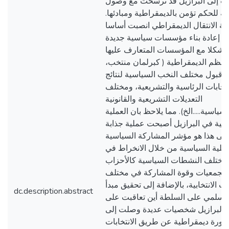
ت إلى البرازيل قد ترسخت مع وصول
ة للحكم تؤمن بالديمقراطية ومبادئها.
لية الانتقال الديمقراطي انصبت أساسا
ى إعادة بناء مؤسسات سياسية جديدة
شكلا مع المؤسسات المتعارف عليها
لنظم الديمقراطية ( كبرلمان منتخب،
وقبول مختلف النخب السياسية لنتائج
نتخابات الرئاسية والتشريعية، ومختلف
التعديلات التشريعية والقانونية
لسياسية.....الخ). مما يلاحظ بان العملية
سية في البرازيل أصبحت عملية جذابة
على هذا هو مؤشر المشاركة السياسية
ملية السياسية من خلال الانخراط في
مختلف النشطات السياسية كالأحزاب
الجمعيات وقوة المشاركة في مختلف
ات الانتخابية، بالإضافة إلى تحقيق مبدأ
dc.description.abstract
 السلمي على السلطة أين تعاقبت على
 البرازيل شخصيات عديدة وصلت إلى
صورة ديمقراطية عن طريق الانتخابات