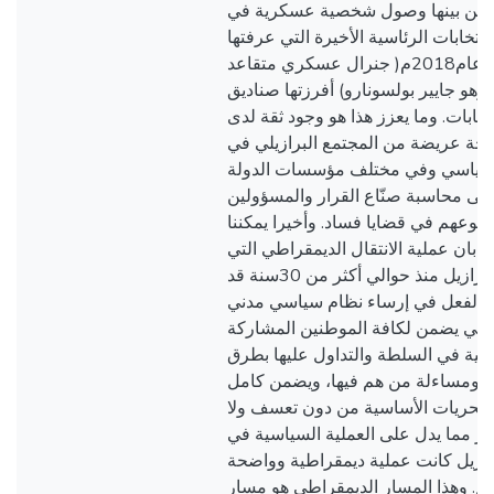
 من بينها وصول شخصية عسكرية في
لانتخابات الرئاسية الأخيرة التي عرفتها
البرازيل عام2018م( جنرال عسكري متقاعد
وهو جايير بولسونارو) أفرزتها صناديق
نتخابات. وما يعزز هذا هو وجود ثقة لدى
حة عريضة من المجتمع البرازيلي في
لسياسي وفي مختلف مؤسسات الدولة
إلى محاسبة صنّاع القرار والمسؤولين
لوعهم في قضايا فساد. وأخيرا يمكننا
ل بان عملية الانتقال الديمقراطي التي
بدأتها البرازيل منذ حوالي أكثر من 30سنة قد
بالفعل في إرساء نظام سياسي مدني
طي يضمن لكافة الموطنين المشاركة
علية في السلطة والتداول عليها بطرق
 ومساءلة من هم فيها، ويضمن كامل
الحريات الأساسية من دون تعسف ولا
يز مما يدل على العملية السياسية في
رازيل كانت عملية ديمقراطية وواضحة
لم. وهذا المسار الديمقراطي هو مسار