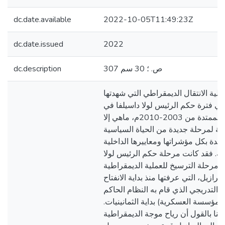
dc.date.available
2022-10-05T11:49:23Z
dc.date.issued
2022
307 ص. ؛ 30 سم
dc.description
ملية الانتقال الديمقراطي التي شهدتها
 في فترة حكم الرئيس لولا داسيلفا في
الفترة الممتدة من 2003-2010م، ماهي إلا
داية لمرحلة جديدة من الحياة السياسية
ديدة بكل مؤشراتها ومعاييرها الداخلية
ية. فقد كانت مرحلة حكم الرئيس لولا
ا مرحلة الترسيخ للعملية الديمقراطية
برازيل، التي عرفتها منذ بداية الانفتاح
التدريجي الذي قام به النظام الحاكم
المؤسسة العسكرية) بداية الثمانينيات.
عنا بالقول أن رياح موجة الديمقراطية