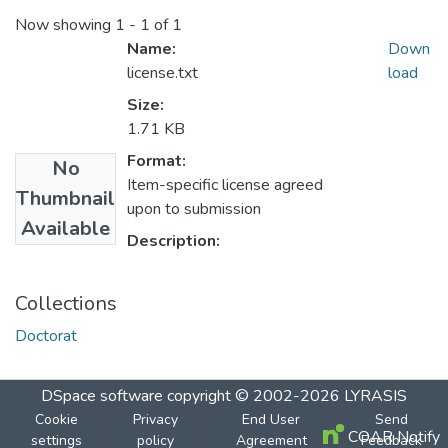
Now showing
1 - 1 of 1
Name:
Down
license.txt
load
Size:
1.71 KB
Format:
No
Item-specific license agreed
Thumbnail
upon to submission
Available
Description:
Collections
Doctorat
DSpace software
copyright © 2002-2026
LYRASIS
Cookie
Privacy
End User
Send
COAR Notify
settings
policy
Agreement
Feedback