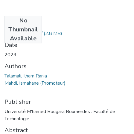
No
Files
Thumbnail
Talamali, Rania.pdf
(2.8 MB)
Available
Date
2023
Authors
Talamali, Ilham Rania
Mahdi, Ismahane (Promoteur)
Publisher
Université M'hamed Bougara Boumerdes : Faculté de
Technologie
Abstract