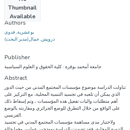
Date
Thumbnail
2022
Available
Authors
بوعشرية, فدوى
درويش, جمال(مدير البحث)
Publisher
جامعة أمحمد بوقرة : كلية الحقوق و العلوم السياسية
Abstract
تناولت الدراسة موضوع مؤسسات المجتمع المدني من حيث الدور
الذي يمكن أن تلعبه في تجسيد التنمية المحلية، مع التركيز على
أهم متطلبات واليات تفعيل هذه المؤسسات ، وتم إسقاط ذلك
على الواقع من خلال التطرق للوضع الجزائري ومقارنته بالوضع
الفرنسي.
ولاختبار مدى مساهمة مؤسسات المجتمع المدني في تجسيد
التنمية المحلية، فقد تضمنت الدراسة نموذجين عمليين وهما حالة