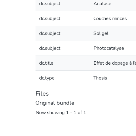
dc.subject
Anatase
dc.subject
Couches minces
dc.subject
Sol gel
dc.subject
Photocatalyse
dc.title
Effet de dopage à l
dc.type
Thesis
Files
Original bundle
Now showing
1 - 1 of 1