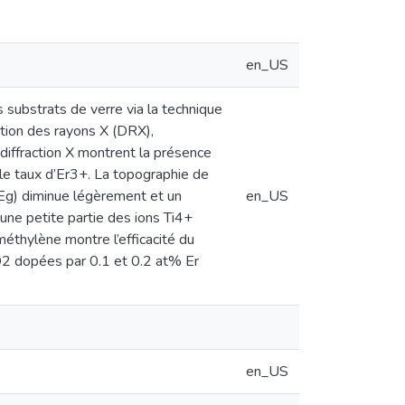
en_US
ubstrats de verre via la technique
ction des rayons X (DRX),
diffraction X montrent la présence
 le taux d’Er3+. La topographie de
(Eg) diminue légèrement et un
en_US
une petite partie des ions Ti4+
éthylène montre l’efficacité du
O2 dopées par 0.1 et 0.2 at% Er
en_US