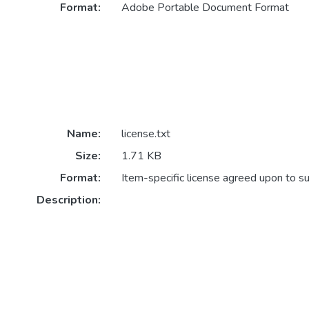
Format:
Adobe Portable Document Format
Name:
license.txt
Size:
1.71 KB
Format:
Item-specific license agreed upon to s
Description: