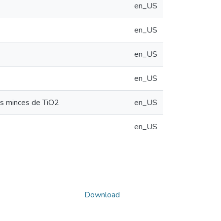
en_US
en_US
en_US
en_US
es minces de TiO2
en_US
en_US
Download