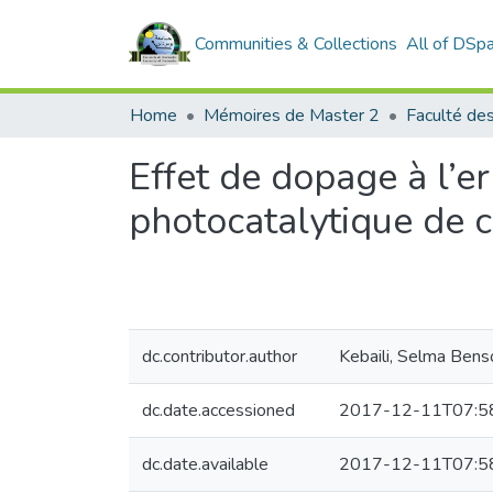
Communities & Collections
All of DSp
Home
Mémoires de Master 2
Faculté de
Effet de dopage à l’e
photocatalytique de 
dc.contributor.author
Kebaili, Selma Bens
dc.date.accessioned
2017-12-11T07:5
dc.date.available
2017-12-11T07:5