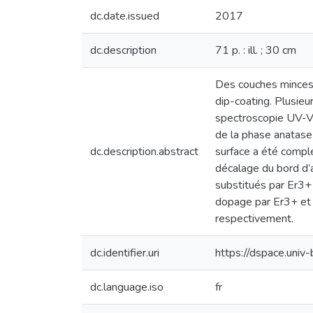
dc.date.issued
2017
dc.description
71 p. : ill. ; 30 cm
Des couches minces 
dip-coating. Plusieu
spectroscopie UV-Vi
de la phase anatase 
dc.description.abstract
surface a été compl
décalage du bord d’a
substitués par Er3+ 
dopage par Er3+ et 
respectivement.
dc.identifier.uri
https://dspace.un
dc.language.iso
fr