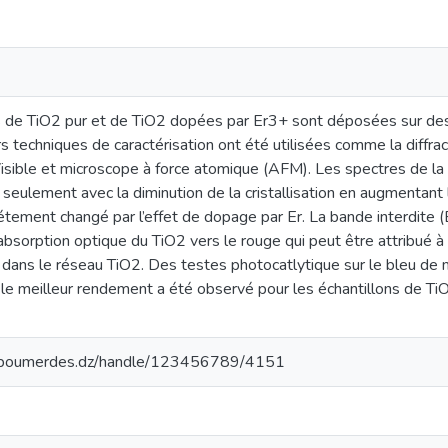
de TiO2 pur et de TiO2 dopées par Er3+ sont déposées sur des s
rs techniques de caractérisation ont été utilisées comme la diffra
sible et microscope à force atomique (AFM). Les spectres de la 
seulement avec la diminution de la cristallisation en augmentant
étement changé par l’effet de dopage par Er. La bande interdite 
bsorption optique du TiO2 vers le rouge qui peut être attribué à 
dans le réseau TiO2. Des testes photocatlytique sur le bleu de m
le meilleur rendement a été observé pour les échantillons de Ti
iv-boumerdes.dz/handle/123456789/4151