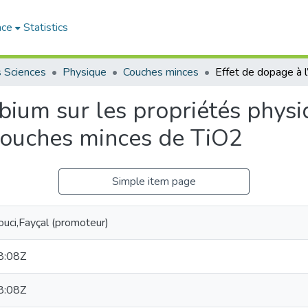
ace
Statistics
s Sciences
Physique
Couches minces
rbium sur les propriétés physi
couches minces de TiO2
Simple item page
ouci,Fayçal (promoteur)
8:08Z
8:08Z