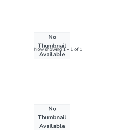
No
License bundle
Thumbnail
Now showing
1 - 1 of 1
Available
No
Collections
Thumbnail
Couches minces
Available