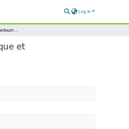
Log In
Effet de dopage à l’erbium sur les propriétés physique et photocatalytique de couches minces de TiO2
que et