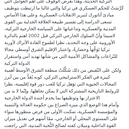
التركية الحديثة، وهذا بغرض الوقوف على أهم العوامل التي
كَرَّسَتْ للحكم العسكري في تركيا والتي غالبا ما ارتبطت بتوظيف
مبادئ أتاتورك لتبرير الانقلابات العسكرية. وعلى هذا الأساس
تسعى الدراسة إلى تفسير طبيعة العلاقة الجدلية بين القوى
المدنية والعسكرية وتداعياتها على السياسة الخارجية التركية،
لاسيما وأنّ السلوك الخارجي التركي قبل 2002 اهتم بالدائرة
الأوروبية على وجه التحديد، نظرا لطموح القادة الأتراك لأوربة
تركيا تَوَجُّهاً وحضارةً، واعتبار الإقليم الشرق أوسطي مجالا
للنّزاعات والمشاكل الأمنية التي من شأنها تهديد أمن واستقرار
الدولة التركية.
ولكن على النّقيض من ذلك شَكَّلَتْ منطقة الشرق الأوسط أهمية
كبيرة في الفكر الاستراتيجي التركي، كونه يُعَدُّ من بين أبرز
المجالات الحيوية التي تؤهل تركيا للعب دور قوة إقليمية، نظرا
للروابط التاريخية المشتركة التي لا يمكن تجاهلها، وإنّما لا بد من
الاعتزاز بها وتوظيفها بما يخدم أجندة الدولة الخارجية.
وأمام هذا الوضع الذي ميزه الصراع بين حكومة العدالة والتنمية
والمؤسسة العسكرية، تمكنت الأولى من فرض منظورها سواء
على المستوى المحلي أو الخارجي، ممّا أسهم في تعديل ميزان
القوة الداخلية وميلان كفته لصالح النُّخبة المدنية، التي راجعت