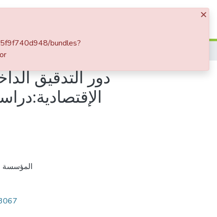
×
Log In
8-15f9f740d948/bundles?
é et Audit
دور التدقيق الداخلي في تحسين فعالية نظام الرقابة الداخلية في المؤسسة الإقتصادية:دراسة حالة وحدة المنتجات على البارد مؤسسة الأنابيب الرغاية
or
دور التدقيق الدا
الإقتصادية:دراس
المؤسسة ال
13067