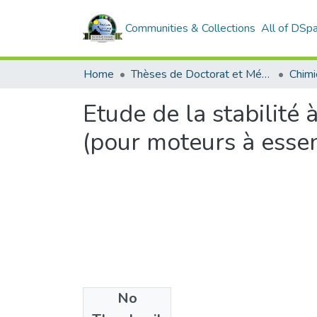
Communities & Collections
All of DSp
Home
Thèses de Doctorat et Mémoires de Magister
Chimi
Etude de la stabilité 
(pour moteurs à esse
No
Files