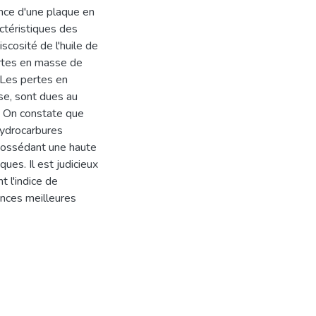
ence d'une plaque en
ctéristiques des
iscosité de l'huile de
pertes en masse de
 Les pertes en
ase, sont dues au
. On constate que
hydrocarbures
 possédant une haute
ues. Il est judicieux
t l'indice de
ances meilleures