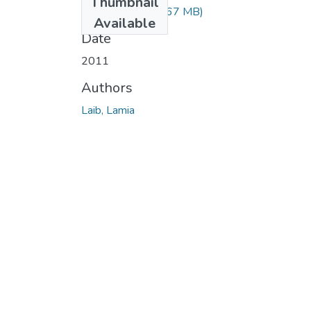
Thumbnail
Laib Lamia.pdf
(1.67 MB)
Available
Date
2011
Authors
Laib, Lamia