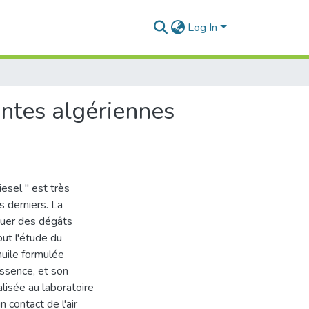
Log In
iantes algériennes
esel " est très
 derniers. La
quer des dégâts
but l'étude du
huile formulée
essence, et son
alisée au laboratoire
 contact de l'air