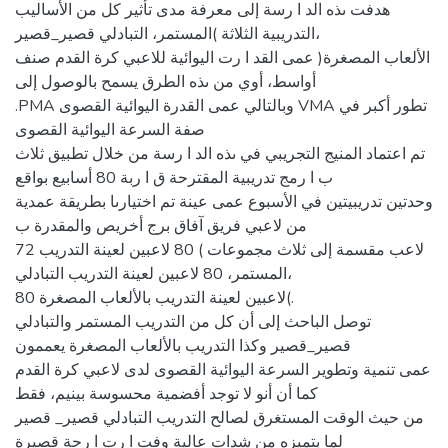
هدفت ىذه الد ا رسة إلى معرفة مدى تأثير كل من الأساليب
التدريبية الثلاثة )المستمر، التبادلي قصير_قصير،
الألعاب المصغرة( عمى القد ا رت اليوائية للاعبي كرة القدم صنف
أواسط، أوي من ىذه الطرق يسمح بالوصول إلى
.PMA وبالتالي عمى القدرة اليوائية القصوى VMA تطور أكبر في
صفة السرعة اليوائية القصوى
تم اعتماد المنيج التجريبي في ىذه الد ا رسة من خلال تطبيق ثلاث
ب ا رمج تدريبية المقترحة ق ا ربة 80 أسابيع بواقع
وحدتين تدريبيتين في الأسبوع عمى عينة تم اختيارىا بطريقة عمدية
من لاعبي فريق آفاق برج أخريص والمقدرة ب
72 لاعب مقسمة إلى ثلاث مجموعات ) 80 لاعبين لعينة التدريب
المستمر، 80 لاعبين لعينة التدريب التبادلي،
80 لاعبين لعينة التدريب بالألعاب المصغرة(.
توصل الباحث إلى أن كل من التدريب المستمر والتبادلي
قصير_قصير وكذا التدريب بالألعاب المصغرة يعممون
عمى تنمية وتطوير السرعة اليوائية القصوى لدى لاعبي كرة القدم
كما أن أنو لا توجد أفضمية محسوسة بينيم، فقط
من حيث الوقت المستغرق لصالح التدريب التبادلي قصير_ قصير
لما يتميزه من شدات عالية وفت ا رت ا رحة قصيرة