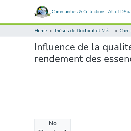
Communities & Collections
All of DSp
Home
Thèses de Doctorat et Mémoires de Magister
Chimi
Influence de la qualit
rendement des essenc
No
Files