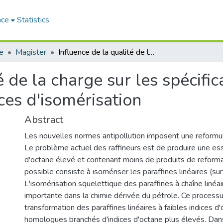
ace
Statistics
e
Magister
Influence de la qualité de la charge sur les spécifications et le rendement des essences d'isomérisation
é de la charge sur les spécific
es d'isomérisation
Abstract
Les nouvelles normes antipollution imposent une reformul
Le problème actuel des raffineurs est de produire une es
d'octane élevé et contenant moins de produits de reform
possible consiste à isomériser les paraffines linéaires (su
L'isomérisation squelettique des paraffines à chaîne linéai
importante dans la chimie dérivée du pétrole. Ce processu
transformation des paraffines linéaires à faibles indices d'
homologues branchés d'indices d'octane plus élevés. Dans 