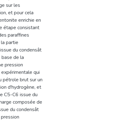
ge sur les
on, et pour cela
ntonite enrichie en
re étape consistant
des paraffines
la partie
 issue du condensât
à base de la
ne pression
 expérimentale qui
 pétrole brut sur un
ion d'hydrogène, et
de C5-C6 issue du
 charge composée de
ssue du condensât
 pression