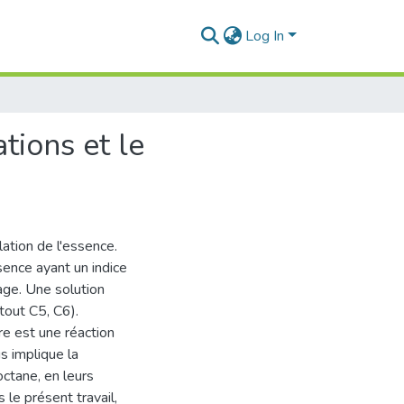
Log In
ations et le
ation de l'essence.
sence ayant un indice
age. Une solution
rtout C5, C6).
re est une réaction
s implique la
octane, en leurs
le présent travail,