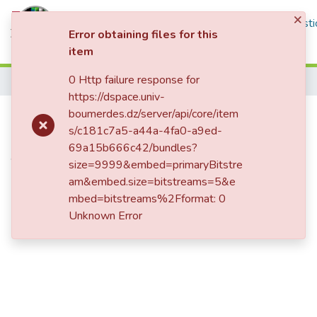
×
Communities & Collections
All of DSpace
Statisti
Error obtaining files for this
item
Log In
0 Http failure response for
Home
https://dspace.univ-
Isolement de rhizobactéries
boumerdes.dz/server/api/core/item
s/c181c7a5-a44a-4fa0-a9ed-
promotrices de la croissance
69a15b666c42/bundles?
végétale et étude de leur effet sur
size=9999&embed=primaryBitstre
quelques plantes cultivées : essais
am&embed.size=bitstreams=5&e
mbed=bitstreams%2Fformat: 0
de production de phytohormones
Unknown Error