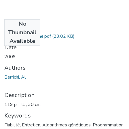
No
Files
Thumbnail
Berrichi Ali Resume.pdf
(23.02 KB)
Available
Date
2009
Authors
Berrichi, Ali
Description
119 p. , ill. , 30 cm
Keywords
Fiabilité
,
Entretien
,
Algorithmes génétiques
,
Programmation