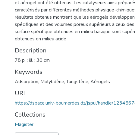
et aérogel ont été obtenus. Les catalyseurs ainsi préparé
caractérisés par différentes méthodes physique-chimique
résultats obtenus montrent que les aérogels développen
spécifiques et des volumes poreux supérieurs à ceux des
surface spécifique obtenues en milieu basique sont supéri
obtenues en milieu acide
Description
78 p. ; ill. ; 30 cm
Keywords
Adsorption
,
Molybdène
,
Tungstène
,
Aérogels
URI
https://dspace.univ-boumerdes.dz/jspui/handle/123456
Collections
Magister