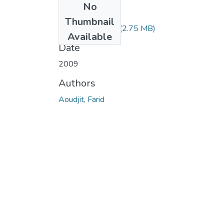
No
Files
Thumbnail
Aoudjit, Farid.pdf
(2.75 MB)
Available
Date
2009
Authors
Aoudjit, Farid