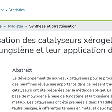
ace
Statistics
e
Magister
Synthèse et caractérisation des catalyseurs xérogels et aérogels à base de molybdène et de tungstène et leur application dans l'isomérisation C5-C6
sation des catalyseurs xéroge
ngstène et leur application d
Abstract
Le développement de nouveaux catalyseurs pour le procé
des paraffines révèle une importance dans ce présent trava
catalyseurs ont été préparées par la méthode sol-gel. La 
base de molybdène à base de tungstène et la troisième 
métaux. Les catalyseurs ont été préparés à deux PH diffé
l'autre basique, à différentes teneurs en métal et deux t