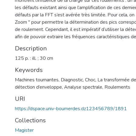
montrent l’influence de la charge sur ces roulements : un a
les défauts existant ainsi que l’amplification de ces dernie
défauts par la FFT s’est avérée très limitée. Pour cela, on a
Zoom " pour permettre la détermination des pics corresp
de roulement. Cependant, il est impératif d’utiliser la dét
afin de pouvoir extraire les fréquences caractéristiques d
Description
125 p. : ill. ; 30 cm
Keywords
Machines tournantes
,
Diagnostic
,
Choc
,
La transformée de
détection d’enveloppe
,
Analyse spectrale
,
Roulements
URI
https://dspace.univ-boumerdes.dz123456789/1891
Collections
Magister