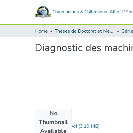
Communities & Collections
All of DSp
Home
Thèses de Doctorat et Mémoires de Magister
Géni
Diagnostic des machi
No
Files
Thumbnail
Lalouche Ahmed.pdf
(3.19 MB)
Available