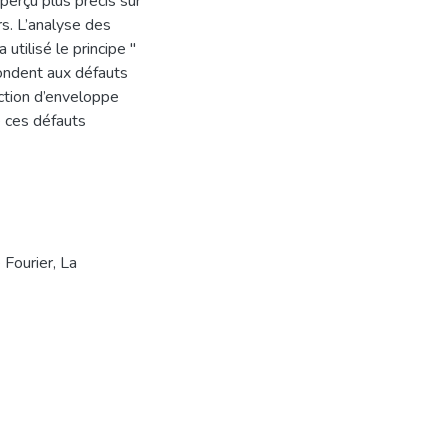
perçu plus précis sur
rs. L’analyse des
 utilisé le principe "
ondent aux défauts
ection d’enveloppe
e ces défauts
 Fourier
,
La