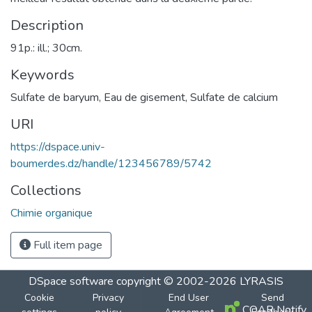
Description
91p.: ill.; 30cm.
Keywords
Sulfate de baryum
,
Eau de gisement
,
Sulfate de calcium
URI
https://dspace.univ-
boumerdes.dz/handle/123456789/5742
Collections
Chimie organique
Full item page
DSpace software
copyright © 2002-2026
LYRASIS
Cookie
Privacy
End User
Send
COAR Notify