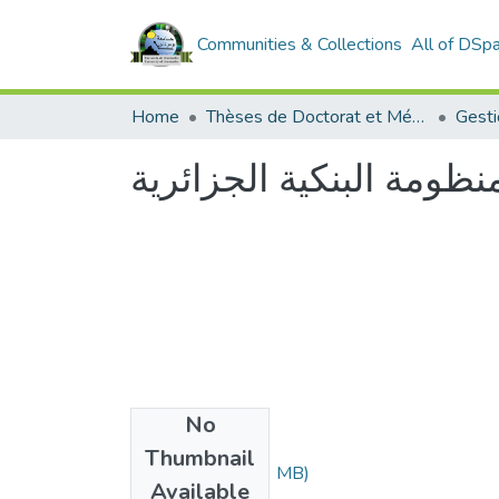
Communities & Collections
All of DSp
Home
Thèses de Doctorat et Mémoires de Magister
Gesti
نظومة البنكية الجزائرية
No
Files
Thumbnail
ZEAOUI.pdf
(5.23 MB)
Available