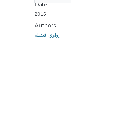
Date
2016
Authors
زواوي, فضيلة