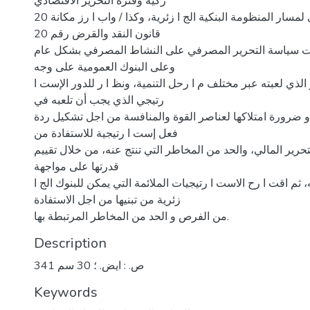
ركية وفترة التحرير الاقتصادي
20 في إحداث تغير جذري لمسار المنظومة البنكية الج ا زئرية، وكذا / واب ا رز مكانة
قانون النقد والقرض رقم 20
ات سياسة التحرير المصرفي على النشاط المصرفي بشكل عام
وعلى البنوك العمومية على وجه
ر الذي لعبته عبر مختلف م ا رحل التنمية، ونظ ا ر للدور الإست ا
رتيجي الذي يجب أن تلعبه في
 و ضرورة امتلاكها لعناصر القوة والمنافسة من اجل تشكيل ردة
فعل إست ا رتيجية للاستفادة من
تحرير المالي، والحد من المخاطر التي تنتج عنه، من خلال تقييم
قدرتها على مواجهة
، ثم اقت ا رح الاست ا رتيجيات الملائمة التي يمكن للبنوك الج ا
زئرية من تبنيها من اجل الاستفادة
من الفرص و الحد من المخاطر المرتبطة بها.
Description
341 ص. : ايض. ؛ 30 سم
Keywords