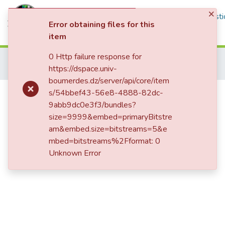
×
Communities & Collections
All of DSpace
Statisti
Error obtaining files for this
item
Log In
0 Http failure response for
Home
Thèses de Doctorat et Mémoires de Magister
Gestion
https://dspace.univ-
دور التدقيق الداخلي في تفعيل إدارة المخاطر المالية في المصارف الجزائرية : دراسة ميدانية
Doctorat
boumerdes.dz/server/api/core/item
دور التدقيق الداخلي في تفعيل إدارة
s/54bbef43-56e8-4888-82dc-
9abb9dc0e3f3/bundles?
المخاطر المالية في المصارف الجزائرية
size=9999&embed=primaryBitstre
: دراسة ميدانية
am&embed.size=bitstreams=5&e
mbed=bitstreams%2Fformat: 0
Unknown Error