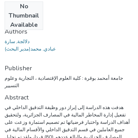
No
Date
Thumbnail
2023
Available
Authors
دلالجة, سارة
عبادي, محمد(مدير البحث)
Publisher
جامعة أمحمد بوقرة : كلية العلوم الإقتصادية ، التجارية وعلوم
التسيير
Abstract
هدفت هذه الدراسة إلى إبراز دور وظيفة التدقيق الداخلي في
تفعيل إدارة المخاطر المالية في المصارف الجزائرية، ولتحقيق
أهداف الدراسة واختبار فرضياتها تم تصميم استمارة وزعت على
جميع العاملين في قسم التدقيق الداخلي والأقسام المالية في
المصارف الجزائرية والبالغ عددهم (80) فردا، ولقد تم تحليل