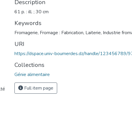
Description
61 p. : ill. ; 30 cm
Keywords
Fromagerie
,
Fromage : Fabrication
,
Laiterie
,
Industrie fro
URI
https://dspace.univ-boumerdes.dz/handle/123456789/
Collections
Génie alimentaire
Full item page
lté