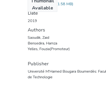
Thumbnail
Saoudik, Zaid.pdf
(1.58 MB)
Available
Date
2019
Authors
Saoudik, Zaid
Bensedira, Hamza
Yelles, Fouzia(Promoteur)
Publisher
Université M'Hamed Bougara Boumerdès: Facu
de Technologie