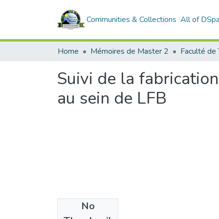
Communities & Collections
All of DSp
Home
Mémoires de Master 2
Faculté de
Suivi de la fabricati
au sein de LFB
No
Files