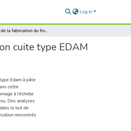
Log In
Suivi de la fabrication du fromage à pâte pressée non cuite type EDAM au sein de LFB
 non cuite type EDAM
e type Edam à pâte
Dans cette
romage à l'échelle
uaou, Des analyses
dans le but de
ication rencontrés