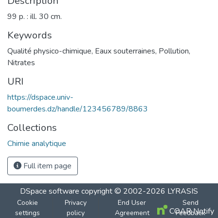
Description
99 p. : ill. 30 cm.
Keywords
Qualité physico-chimique
,
Eaux souterraines
,
Pollution
,
Nitrates
URI
https://dspace.univ-
boumerdes.dz/handle/123456789/8863
Collections
Chimie analytique
Full item page
DSpace software
copyright © 2002-2026
LYRASIS
Cookie
Privacy
End User
Send
COAR Notify
settings
policy
Agreement
Feedback